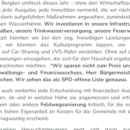
 Berglen umfasst dieses Jahr – ohne den Wirtschafts
t jede Ausgabe, jede Investition vermerkt, die wir näch
e darin aufgeführten Maßnahmen angesehen, zumindest 
denen Wasserhähne.
Wir investieren in unsere Infrastru
raßen, unsere Trinkwasserversorgung, unsere Feuer
lich könnten wir bei den sog. freiwilligen Leistung
hen, wir könnten das Kulturprogramm kippen, wir
auf Car-Sharing und VVS-Rider verzichten. Ohne auf di
sserungen einzugehen, die sich für den Haushalt ergeben
 beschreiten möchten.
“Wir sparen nicht zum Preis u
altungs- und Finanzausschuss, Herr Bürgermeist
echen. Wir sehen das als SPD-offene Liste genauso.
r auch weiterhin jede Entscheidung mit finanziellen A
en, ob und in welcher Höhe sie angemessen und erford
e ein oder andere
Feldwegsanierung
kritisch, für di
en hohen Eigenanteil an Kosten für die Gemeinde mit 
fragwürdig erscheint.
tuellen Herausforderungen zeigt sich dann au