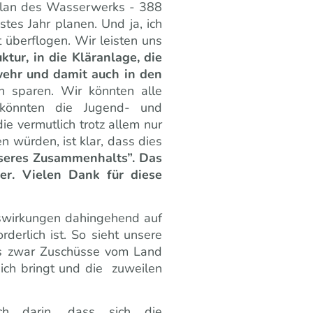
plan des Wasserwerks - 388
stes Jahr planen. Und ja, ich
überflogen. Wir leisten uns
ktur, in die Kläranlage, die
wehr und damit auch in den
en sparen. Wir könnten alle
 könnten die Jugend- und
e vermutlich trotz allem nur
 würden, ist klar, dass dies
nseres Zusammenhalts”. Das
er. Vielen Dank für diese
uswirkungen dahingehend auf
erlich ist. So sieht unsere
e es zwar Zuschüsse vom Land
sich bringt und
die zuweilen
ch darin, dass sich die