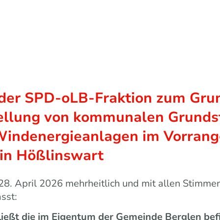
Vorstand
Gemeinderatsfraktion
Aktuelles und Termine
tik
der SPD-oLB-Fraktion zum Gru
ellung von kommunalen Grunds
 Windenergieanlagen im Vorran
in Hößlinswart
8. April 2026 mehrheitlich und mit allen Stimme
sst:
ießt die im Eigentum der Gemeinde Berglen bef