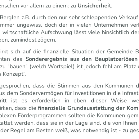
enschen vor allem zu einem: zu
Unsicherheit
.
 Berglen z.B. durch den nur sehr schleppenden Verkauf
st immer ungewiss, doch der in vielen Unternehmen v
wirtschaftliche Aufschwung lässt viele hinsichtlich de
ben, zumindest zögern.
kt sich auf die finanzielle Situation der Gemeinde 
entan das
Sonderergebnis aus den Bauplatzerlösen
uf zu “bauen” (welch Wortspiel) ist jedoch fehl am Plat
s Konzept”.
 gesprochen, dass die Stimmen aus den Kommunen d
us dem Sondervermögen für Investitionen in die Infrastr
itt ist es erforderlich in eben dieser Weise weit
irken, dass die
finanzielle Grundausstattung der K
mplexen Förderprogrammen sollten die Kommunen gemäß
tattet werden, dass sie in der Lage sind, die von Ihn
n der Regel am
Besten
weiß, was notwendig ist - zu gest