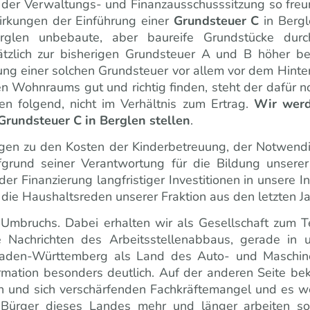
n der Verwaltungs- und Finanzausschusssitzung so freund
rkungen der Einführung einer
Grundsteuer C
in Bergl
rglen unbebaute, aber baureife Grundstücke dur
ätzlich zur bisherigen Grundsteuer A und B höher b
ng einer solchen Grundsteuer vor allem vor dem Hint
en Wohnraums gut und richtig finden, steht der dafür n
n folgend, nicht im Verhältnis zum Ertrag.
Wir werd
Grundsteuer C in Berglen stellen
.
gen zu den Kosten der Kinderbetreuung, der Notwend
grund seiner Verantwortung für die Bildung unserer
Finanzierung langfristiger Investitionen in unsere Infr
 die Haushaltsreden unserer Fraktion aus den letzten J
 Umbruchs. Dabei erhalten wir als Gesellschaft zum Te
 Nachrichten des Arbeitsstellenabbaus, gerade in u
aden-Württemberg als Land des Auto- und Maschine
mation besonders deutlich. Auf der anderen Seite bek
n und sich verschärfenden Fachkräftemangel und es 
Bürger dieses Landes mehr und länger arbeiten sol