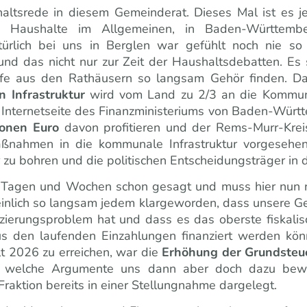
altsrede in diesem Gemeinderat. Dieses Mal ist es
j
n Haushalte im Allgemeinen, in Baden-Württembe
lich bei uns in Berglen war gefühlt noch nie so p
und das nicht nur zur Zeit der Haushaltsdebatten. Es
erufe aus den Rathäusern so langsam Gehör finden. D
 Infrastruktur
wird vom Land zu 2/3 an die Kommun
er Internetseite des Finanzministeriums von Baden-Würt
ionen Euro
davon profitieren und der Rems-Murr-Kreis
Maßnahmen in die kommunale Infrastruktur vorgesehen
r zu bohren und die politischen Entscheidungsträger in d
n Tagen und Wochen schon gesagt und muss hier nun n
einlich so langsam jedem klargeworden, dass unsere Ge
anzierungsproblem hat und dass es das oberste fiskalis
s den laufenden Einzahlungen finanziert werden kö
t 2026 zu erreichen, war die
Erhöhung der Grundsteu
 und welche Argumente uns dann aber doch dazu be
raktion bereits in einer Stellungnahme dargelegt.